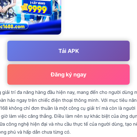
Tải APK
Đăng ký ngay
 giải trí đa năng hàng đầu hiện nay, mang đến cho người dùng 
oàn hảo ngay trên chiếc điện thoại thông minh. Với mục tiêu nâ
 C168 không chỉ đơn thuần là một công cụ giải trí mà còn là ngườ
giờ làm việc căng thẳng. Điều làm nên sự khác biệt của ứng dụn
giữa công nghệ hiện đại và nhu cầu thực tế của người dùng, tạo 
ong phú và hấp dẫn chưa từng có.