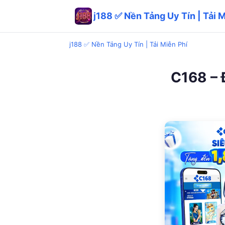
j188 ✅ Nền Tảng Uy Tín | Tải M
j188 ✅ Nền Tảng Uy Tín | Tải Miễn Phí
C168 – 