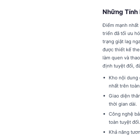
Những Tính 
Điểm mạnh nhất 
triển đã tối ưu 
trạng giật lag ng
được thiết kế th
làm quen và thao 
định tuyệt đối, đ
Kho nội dung g
nhất trên toàn
Giao diện thân
thời gian dài.
Công nghệ bảo
toàn tuyệt đối
Khả năng tươn