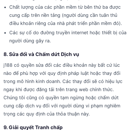
Chất lượng của các phần mềm từ bên thứ ba được
cung cấp trên nền tảng (người dùng cần tuân thủ
điều khoản riêng của nhà phát triển phần mềm đó).
Các sự cố do đường truyền internet hoặc thiết bị của
người dùng gây ra.
8. Sửa đổi và Chấm dứt Dịch vụ
j188 có quyền sửa đổi các điều khoản này bất cứ lúc
nào để phù hợp với quy định pháp luật hoặc thay đổi
trong mô hình kinh doanh. Các thay đổi sẽ có hiệu lực
ngay khi được đăng tải trên trang web chính thức.
Chúng tôi cũng có quyền tạm ngừng hoặc chấm dứt
cung cấp dịch vụ đối với người dùng vi phạm nghiêm
trọng các quy định của thỏa thuận này.
9. Giải quyết Tranh chấp