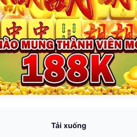
Tải xuống