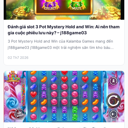
Đánh giá slot 3 Pot Mystery Hold and Win: Ai nên tham
gia cuộc phiêu lưu này? – j188game03
3 Pot Mystery Hold and Win của Kalamba Games mang đến
j188game03 j188game03 một trải nghiệm săn tìm kho báu...
02 Th7 2026