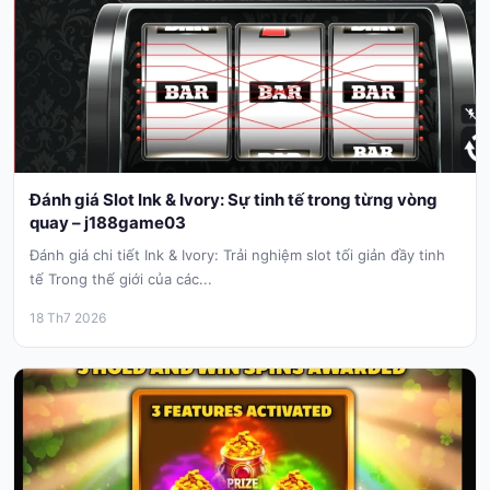
Đánh giá Slot Ink & Ivory: Sự tinh tế trong từng vòng
quay – j188game03
Đánh giá chi tiết Ink & Ivory: Trải nghiệm slot tối giản đầy tinh
tế Trong thế giới của các...
18 Th7 2026