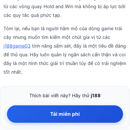
từ các vòng quay Hold and Win mà không bị áp lực bởi
các quy tắc quá phức tạp.
Tóm lại, nếu bạn là người hâm mộ của dòng game trái
cây nhưng muốn tìm kiếm một chút gia vị từ các
j188game03
tính năng sấm sét, đây là một tiêu đề đáng
để thử qua. Hãy luôn quản lý ngân sách cẩn thận và coi
đây là một hình thức giải trí thuần túy để có trải nghiệm
tốt nhất.
Thích bài viết này? Hãy thử
j188
Tải miễn phí