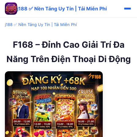
j188 ✅ Nền Tảng Uy Tín | Tải Miễn Phí
j188 ✅ Nền Tảng Uy Tín | Tải Miễn Phí
F168 – Đỉnh Cao Giải Trí Đa
Năng Trên Điện Thoại Di Động