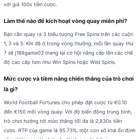
với giá 100x tiền cược.
Làm thế nào để kích hoạt vòng quay miễn phí?
Bạn cần quay ra 3 biểu tượng Free Spins trên các cuộn
1, 3 và 5. Khi đã ở trong vòng thưởng, mỗi lần quay thứ
7 sẽ j188game03 mang lại cơ hội nâng cấp lên các chế
độ cao cấp hơn như Win Spins hoặc Wild Spins.
Mức cược và tiềm năng chiến thắng của trò chơi
là gì?
World Football Fortunes cho phép đặt cược từ €0.10
đến €150 mỗi vòng quay. Với độ biến động trung bình,
trò chơi hướng tới mức thắng tối đa là 2,830x tiền
cược. RTP của game là 95.73%, một con số khá ổn định