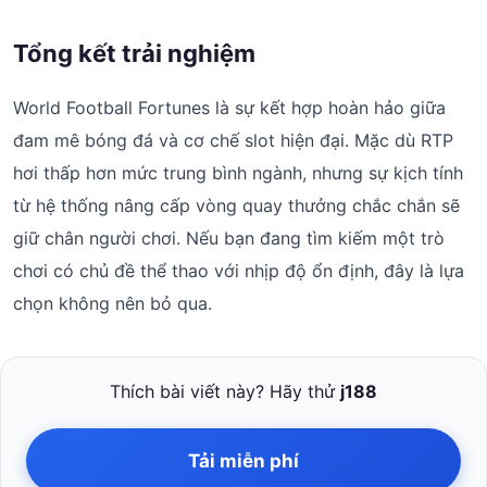
Tổng kết trải nghiệm
World Football Fortunes là sự kết hợp hoàn hảo giữa
đam mê bóng đá và cơ chế slot hiện đại. Mặc dù RTP
hơi thấp hơn mức trung bình ngành, nhưng sự kịch tính
từ hệ thống nâng cấp vòng quay thưởng chắc chắn sẽ
giữ chân người chơi. Nếu bạn đang tìm kiếm một trò
chơi có chủ đề thể thao với nhịp độ ổn định, đây là lựa
chọn không nên bỏ qua.
Thích bài viết này? Hãy thử
j188
Tải miễn phí